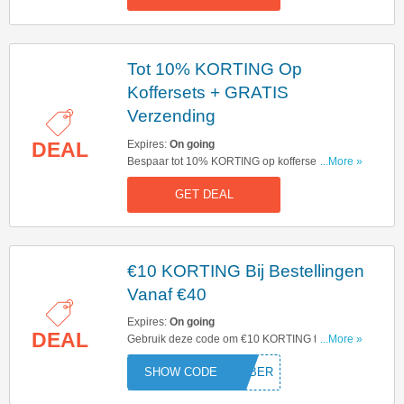
Tot 10% KORTING Op
Koffersets + GRATIS
Verzending
Expires:
On going
DEAL
Bespaar tot 10% KORTING op koffersets &
...More »
profiteer van GRATIS verzending op alle
GET DEAL
bestellingen. Shop nu en bespaar!
€10 KORTING Bij Bestellingen
Vanaf €40
Expires:
On going
DEAL
Gebruik deze code om €10 KORTING te krijgen
...More »
bij bestellingen vanaf €40. Klik hier om te
MEMBER
beginnen met besparen!