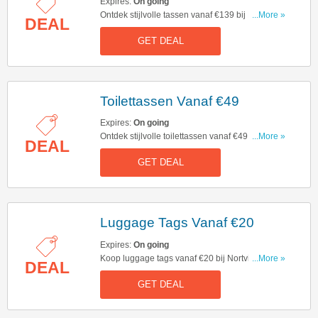
Expires:
On going
Ontdek stijlvolle tassen vanaf €139 bij Nortvi.
...More »
DEAL
Bekijk ze!
GET DEAL
Toilettassen Vanaf €49
Expires:
On going
Ontdek stijlvolle toilettassen vanaf €49 bij Nortvi.
...More »
DEAL
Begin nu met shoppen!
GET DEAL
Luggage Tags Vanaf €20
Expires:
On going
Koop luggage tags vanaf €20 bij Nortvi. Klik hier
...More »
DEAL
om nu te shoppen!
GET DEAL