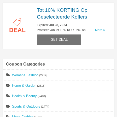
Tot 10% KORTING Op
Geselecteerde Koffers
Expired:
Jul 28, 2024
DEAL
Profiteer van tot 10% KORTING op
...More »
geselecteerde koffers. Mis deze kans niet!
GET DEAL
Coupon Categories
Womens Fashion
(2714)
Home & Garden
(2615)
Health & Beauty
(2418)
Sports & Outdoors
(1474)
Mens Fashion
(1363)