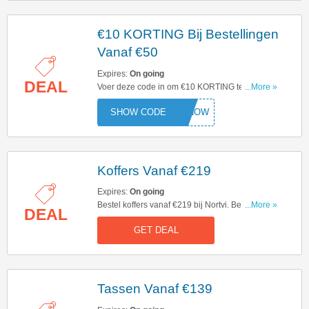
€10 KORTING Bij Bestellingen
Vanaf €50
Expires:
On going
DEAL
Voer deze code in om €10 KORTING te krijgen
...More »
op bestellingen vanaf €50. Wees snel en voer nu
10NOW
in!
Koffers Vanaf €219
Expires:
On going
Bestel koffers vanaf €219 bij Nortvi. Begin nu met
...More »
DEAL
bestellen!
GET DEAL
Tassen Vanaf €139