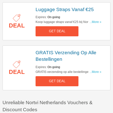
Luggage Straps Vanaf €25
Expires:
On going
Koop luggage straps vanaf €25 bij Nortvi. Wees
...More »
DEAL
snel en koop nu!
GET DEAL
GRATIS Verzending Op Alle
Bestellingen
Expires:
On going
DEAL
GRATIS verzending op alle bestellingen bij
...More »
Nortvi. Klik hier om nu te kopen!
GET DEAL
Unreliable Nortvi Netherlands Vouchers &
Discount Codes