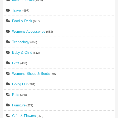
Travel
(997)
Food & Drink
(687)
Womens Accessories
(683)
Technology
(666)
Baby & Child
(612)
Gifts
(403)
Womens Shoes & Boots
(397)
Going Out
(381)
Pets
(330)
Furniture
(279)
Gifts & Flowers
(266)