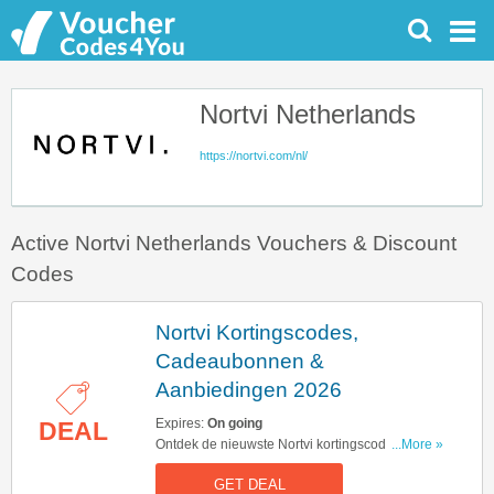
Nortvi Netherlands
https://nortvi.com/nl/
Active Nortvi Netherlands Vouchers & Discount
Codes
Nortvi Kortingscodes,
Cadeaubonnen &
Aanbiedingen 2026
Expires:
On going
DEAL
Ontdek de nieuwste Nortvi kortingscodes,
...More »
vouchers & aanbiedingen van 2026. Vind ze
GET DEAL
hier!