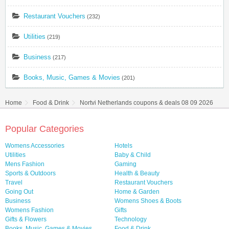
Restaurant Vouchers
(232)
Utilities
(219)
Business
(217)
Books, Music, Games & Movies
(201)
Home
Food & Drink
Nortvi Netherlands coupons & deals 08 09 2026
Popular Categories
Womens Accessories
Hotels
Utilities
Baby & Child
Mens Fashion
Gaming
Sports & Outdoors
Health & Beauty
Travel
Restaurant Vouchers
Going Out
Home & Garden
Business
Womens Shoes & Boots
Womens Fashion
Gifts
Gifts & Flowers
Technology
Books, Music, Games & Movies
Food & Drink